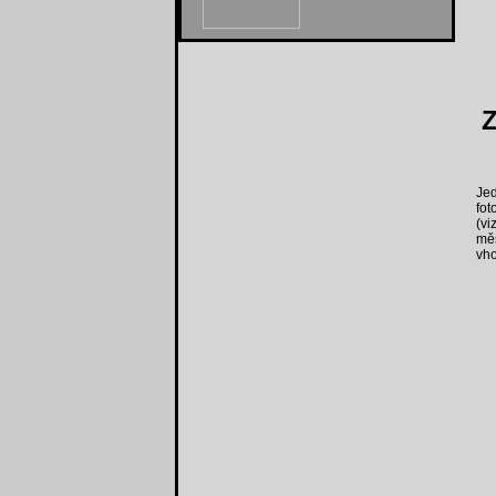
Z
Je
fot
(vi
měs
vho