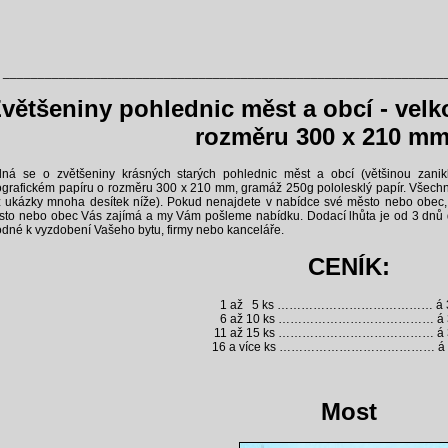
_______________________________________________________________
většeniny pohlednic měst a obcí - velk
rozměru 300 x 210 mm
dná se o zvětšeniny krásných starých pohlednic měst a obcí (většinou zanik
ografickém papíru o rozměru 300 x 210 mm, gramáž 250g pololesklý papír. Všec
z ukázky mnoha desítek níže). Pokud nenajdete v nabídce své město nebo obec, 
to nebo obec Vás zajímá a my Vám pošleme nabídku. Dodací lhůta je od 3 dnů 
dné k vyzdobení Vašeho bytu, firmy nebo kanceláře.
CENÍK:
1 až 5 ks ………………………………… á 35
6 až 10 ks ………………………………… á 33
11 až 15 ks ………………………………… á 31
16 a více ks ………………………………… á 29
Most