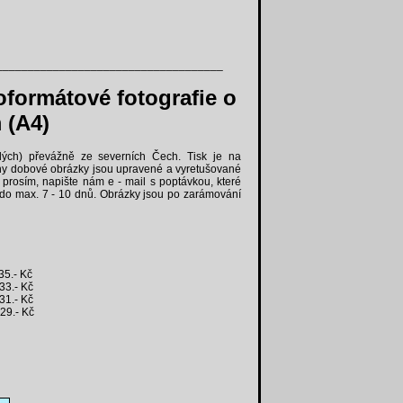
____________________________________
oformátové fotografie o
 (A4)
lých) převážně ze severních Čech. Tisk je na
hny dobové obrázky jsou upravené a vyretušované
prosím, napište nám e - mail s poptávkou, které
do max. 7 - 10 dnů. Obrázky jsou po zarámování
.- Kč
.- Kč
.- Kč
.- Kč